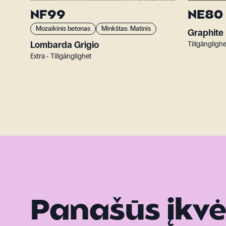
NF99
NE80
Mozaikinis betonas
Minkštas: Matinis
Graphite
Lombarda Grigio
Tillgänglighe
Extra • Tillgänglighet
Panašūs įkv