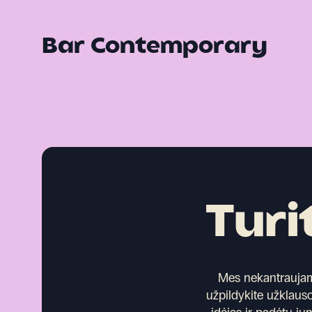
Bar Contemporary
Turi
Mes nekantraujame 
užpildykite užklauso