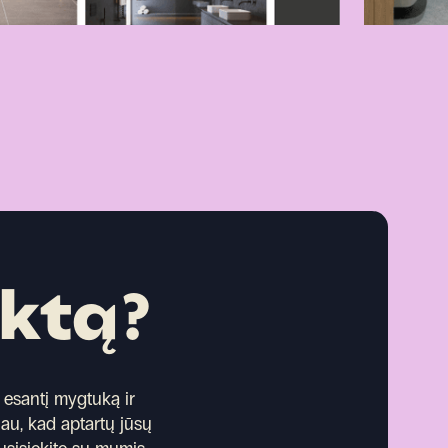
ektą?
esantį mygtuką ir
iau, kad aptartų jūsų