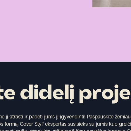
te didelį proj
jį atrasti ir padėti jums jį įgyvendinti!
Paspauskite žemiau 
s formą. Cover Styl’ ekspertas susisieks su jumis kuo greič