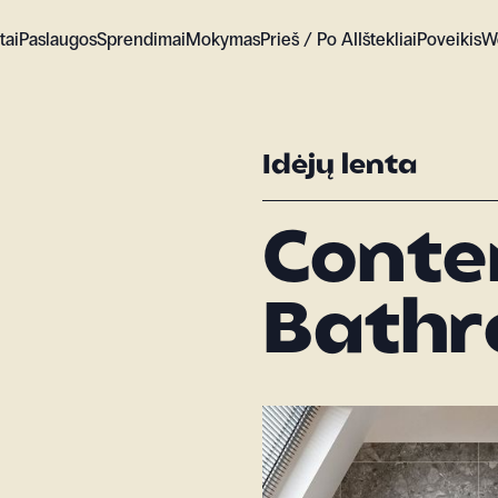
tai
Paslaugos
Sprendimai
Mokymas
Prieš / Po AI
Ištekliai
Poveikis
W
Idėjų lenta
Cont
Bathr