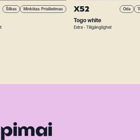
X52
Šilkas
Minkštas: Prisilietimas
Oda
T
Togo white
t
Extra • Tillgänglighet
ėpimai