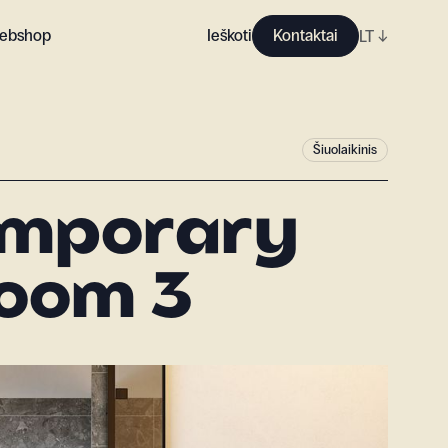
ebshop
Ieškoti
Kontaktai
LT
↓
Šiuolaikinis
emporary
oom 3