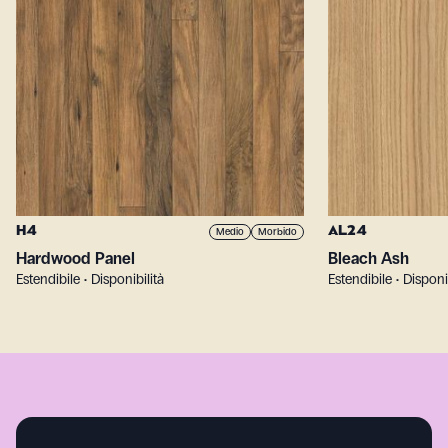
H4
AL24
Medio
Morbido
Hardwood Panel
Bleach Ash
Estendibile • Disponibilità
Estendibile • Disponi