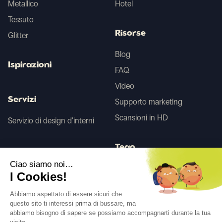
Metallico
Hotel
Tessuto
Risorse
Glitter
Blog
Ispirazioni
FAQ
Video
Servizi
Supporto marketing
Scansioni in HD
Servizio di design d'interni
Tego
Ciao siamo noi…
I Cookies!
Prima/Dopo IA
Abbiamo aspettato di essere sicuri che
questo sito ti interessi prima di bussare, ma
abbiamo bisogno di sapere se possiamo accompagnarti durante la tua
Seguici