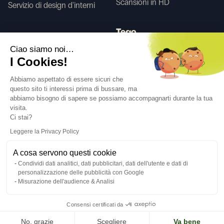
Scansioni in HD
Servizio di design d'interni
Tego
Ciao siamo noi…
I Cookies!
Prima/Dopo IA
Abbiamo aspettato di essere sicuri che
questo sito ti interessi prima di bussare, ma
abbiamo bisogno di sapere se possiamo accompagnarti durante la tua
Seguici
visita.
Ci stai?
Leggere la Privacy Policy
A cosa servono questi cookie
Condividi dati analitici, dati pubblicitari, dati dell'utente e dati di
Lingua
IT
↓
personalizzazione delle pubblicità con Google
Avisi legali
Politica sulla privacy
Misurazione dell'audience & Analisi
©Cover Styl 2023. Tutti i diritti riservati
Consensi certificati da
No, grazie
Scegliere
Va bene