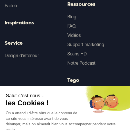
Ressources
Pailleté
Blog
Inspirations
FAQ
Vidéos
Service
Support marketing
Scans HD
Design d'intérieur
Notre Podcast
Tego
Salut c'est nous...
Avant/Après IA
les Cookies !
On a attendu d'être sûrs que le contenu de
ce site vous intéresse avant de vous
Suivez-nous
déranger, mais on aimerait bien vous accompagner pendant votre
visite...