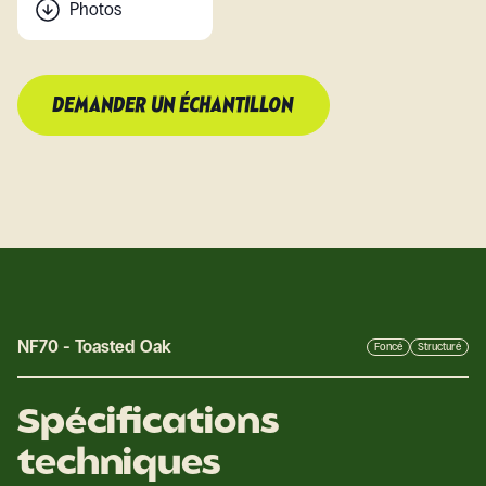
Photos
DEMANDER UN ÉCHANTILLON
NF70
-
Toasted Oak
Foncé
Structuré
Spécifications
techniques