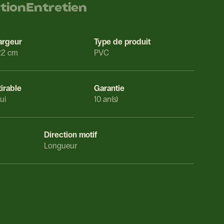
ation
Entretien
argeur
Type de produit
22 cm
PVC
tirable
Garantie
ui
10 an(s)
Direction motif
Longueur