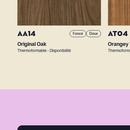
AA14
AT04
Foncé
Doux
Original Oak
Orangey 
Thermoformable • Disponibilité
Thermoformab