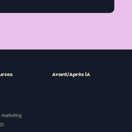
urces
Avant/Après IA
 marketing
HD