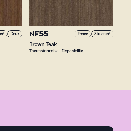
NF55
cé
Doux
Foncé
Structuré
Brown Teak
Thermoformable • Disponibilité