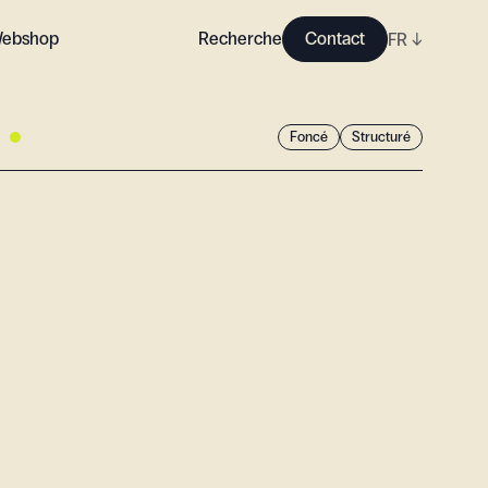
ebshop
Recherche
Contact
FR
↓
Foncé
Structuré