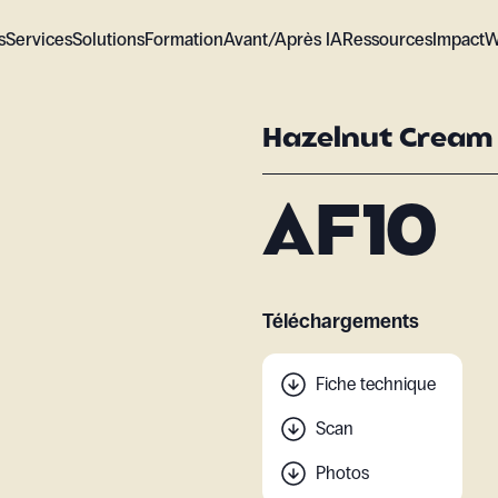
s
Services
Solutions
Formation
Avant/Après IA
Ressources
Impact
W
Hazelnut Cream
AF10
Téléchargements
Fiche technique
Scan
Photos