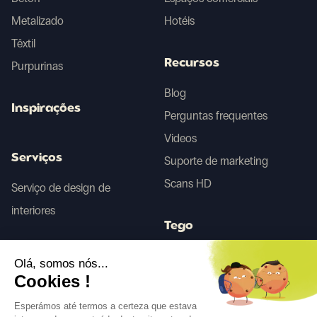
Metalizado
Hotéis
Têxtil
Recursos
Purpurinas
Blog
Inspirações
Perguntas frequentes
Videos
Serviços
Suporte de marketing
Scans HD
Serviço de design de
interiores
Tego
Olá, somos nós...
Antes/Depois IA
Cookies !
Esperámos até termos a certeza que estava