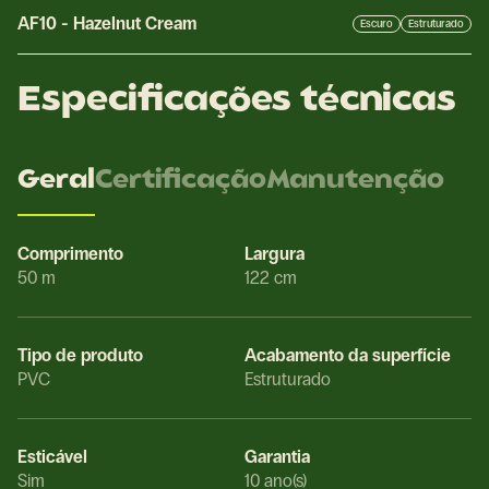
AF10
-
Hazelnut Cream
Escuro
Estruturado
Especificações técnicas
Geral
Certificação
Manutenção
Comprimento
Largura
50 m
122 cm
Tipo de produto
Acabamento da superfície
PVC
Estruturado
Esticável
Garantia
Sim
10 ano(s)