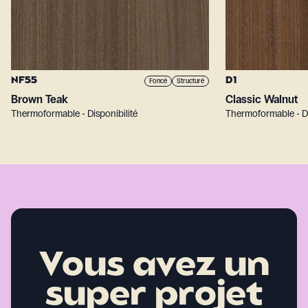
NF55
D1
Foncé
Structuré
Brown Teak
Classic Walnut
Thermoformable • Disponibilité
Thermoformable • Di
Vous avez un
super projet