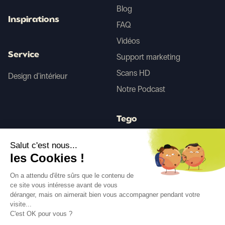
Blog
Inspirations
FAQ
Vidéos
Service
Support marketing
Scans HD
Design d'intérieur
Notre Podcast
Tego
Salut c'est nous...
Avant/Après IA
les Cookies !
On a attendu d'être sûrs que le contenu de
ce site vous intéresse avant de vous
Suivez-nous
déranger, mais on aimerait bien vous accompagner pendant votre
visite...
C'est OK pour vous ?