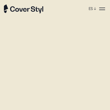
ES
↓
ebshop