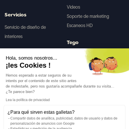
Videos
Servicios
Soporte de marketing
Escaneos HD
Servicio de diseño de
interiores
Tego
Hola, somos nosotros...
Antes/Después IA
¡les Cookies !
Hemos esperado a estar seguros de su
interés por el contenido de este sitio antes
Síguenos
de molestarle, pero nos gustaría acompañarle durante su visita...
¿Te parece bien?
Lea la política de privacidad
¿Para qué sirven estas galletas?
Compartir datos de analítica, publicidad, datos de usuario y datos de
Idioma
ES
↓
personalización de anuncios con Google
Advertencias legales
Política de privacidad
Estadísticas y medición de la audiencia