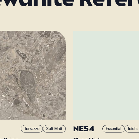
wählte Refe
NE54
Terrazzo
Soft Matt
Essential
leicht