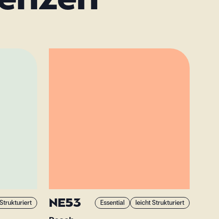
renzen
NE53
 Strukturiert
Essential
leicht Strukturiert