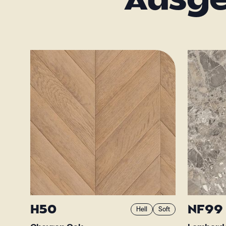
Ausge
H50
NF99
Hell
Soft