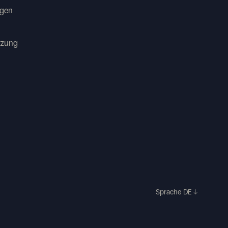
agen
tzung
Sprache
DE
↓
n, um die Einhaltung der Vorschriften zu gewährleisten.