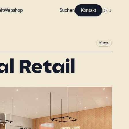
lt
Webshop
Suchen
Kontakt
DE
↓
Küste
l Retail