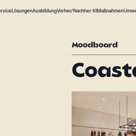
ervice
Lösungen
Ausbildung
Vorher/Nachher KI
Maßnahmen
Umwe
Moodboard
Coasta