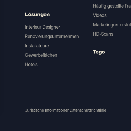
Häufig gestellte Fr
Lösungen
Videos
Marketingunterstü
Interieur Designer
HD-Scans
Renovierungsunternehmen
Installateure
Tego
Gewerbeflächen
Hotels
Juristische Informationen
Datenschutzrichtlinie
Optionen an
tzeinstellungen individuell zu gestalten und zu verwalte