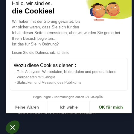
Hallo, wir sind es.
Naturstein
Folgen Sie uns
die Cookies!
Farbe
Wir haben mit der Störung gewartet, bis
Beton
wir sicher waren, dass Sie sich für den
Inhalt dieser Seite interessieren, aber wir würden Sie gerne bei
Metallisch
Ihrem Besuch begleiten...
Stoff
Ist das für Sie in Ordnung?
Lesen Sie die Datenschutzrichtlinie
Glitzer
Wozu diese Cookies dienen :
Teile Analysen, Werbedaten, Nutzerdaten und personalisierte
Inspiration
Werbedaten mit Google
Statistiken und Messung des Publikums
Beglaubigte Zustimmungen durch
Keine Waren
Ich wähle
OK für mich
©Cover Styl 2023. Alle Rechte vorbehalten
Axeptio consent
Einwilligungsmanagementplattform: Passen Sie Ihre 
Unsere Plattform ermöglicht es Ihnen, Ihre Datenschu