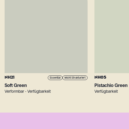
NH21
NH05
Essential
leicht Strukturiert
Soft Green
Pistachio Green
Verformbar • Verfügbarkeit
Verfügbarkeit