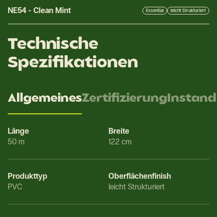
NE54
-
Clean Mint
Essential
leicht Strukturiert
Technische
Spezifikationen
Allgemeines
Zertifizierung
Instand
Länge
Breite
50 m
122 cm
Produkttyp
Oberflächenfinish
PVC
leicht Strukturiert