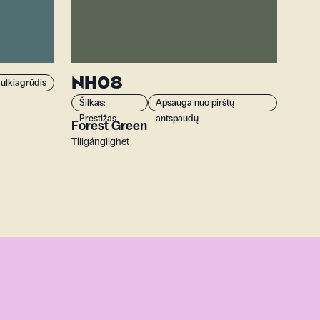
NH08
ulkiagrūdis
Šilkas:
Apsauga nuo pirštų
Prestižas
antspaudų
Forest Green
Tillgänglighet