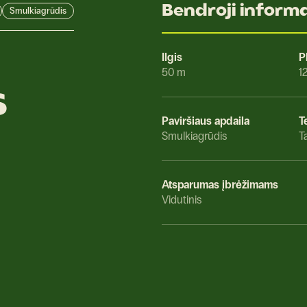
Bendroji informa
Smulkiagrūdis
Ilgis
P
50 m
1
s
Paviršiaus apdaila
T
Smulkiagrūdis
T
Atsparumas įbrėžimams
Vidutinis