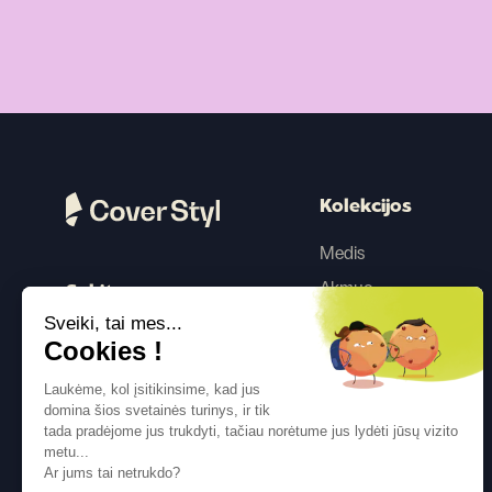
Kolekcijos
Medis
Akmuo
Sekite mus
Sveiki, tai mes...
Spalva
Cookies !
Betonas
Laukėme, kol įsitikinsime, kad jus
Metalikas
domina šios svetainės turinys, ir tik
Tekstilė
tada pradėjome jus trukdyti, tačiau norėtume jus lydėti jūsų vizito
metu...
Blizgesys
Ar jums tai netrukdo?