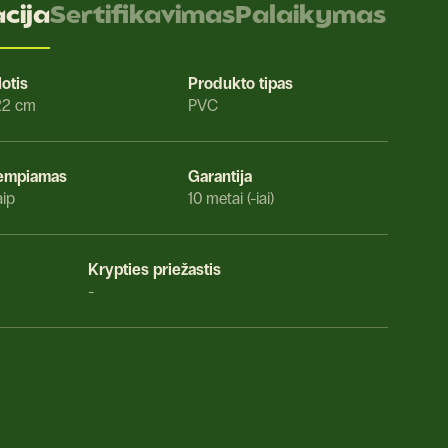
cija
Sertifikavimas
Palaikymas
lotis
Produkto tipas
22 cm
PVC
empiamas
Garantija
aip
10 metai (-iai)
Krypties priežastis
-