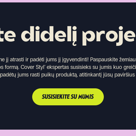
te didelį proj
jį atrasti ir padėti jums jį įgyvendinti!
Paspauskite žemiau 
s formą. Cover Styl’ ekspertas susisieks su jumis kuo greič
r padėtų jums rasti puikų produktą, atitinkantį jūsų paviršius 
SUSISIEKITE SU MUMIS