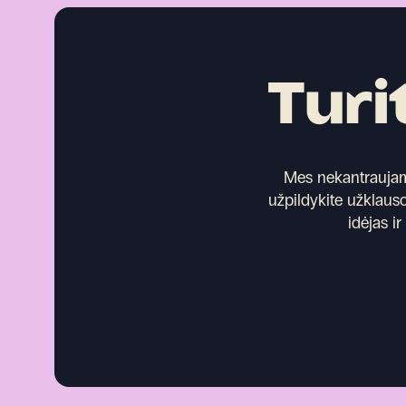
Turi
Mes nekantraujame 
užpildykite užklauso
idėjas i