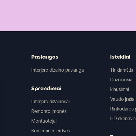
Paslaugos
Ištekliai
Interjero dizaino paslauga
Tinklaraštis
Dažniausiai
Sprendimai
klausimai
Vaizdo įrašai
Interjero dizaineriai
Rinkodaros 
Remonto įmonės
HD skenavi
Montuotojai
Komercinės erdvės