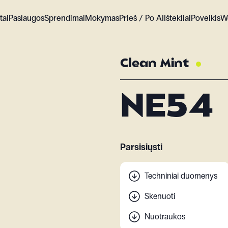
tai
Paslaugos
Sprendimai
Mokymas
Prieš / Po AI
Ištekliai
Poveikis
W
Clean Mint
NE54
Parsisiųsti
Techniniai duomenys
Skenuoti
Nuotraukos