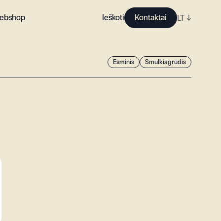
ebshop
Ieškoti
Kontaktai
LT
↓
Esminis
Smulkiagrūdis