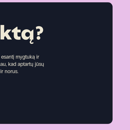
ektą?
esantį mygtuką ir
iau, kad aptartų jūsų
ir norus.