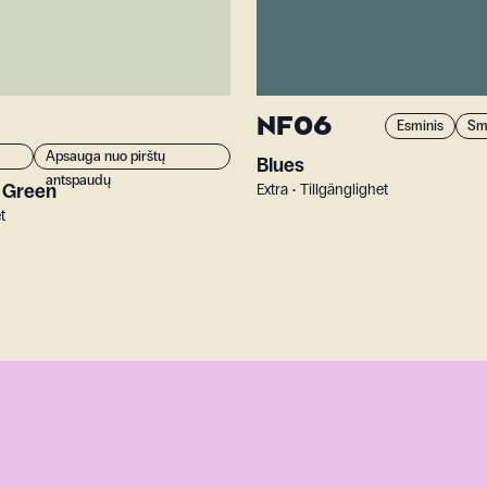
NF06
Esminis
Sm
Apsauga nuo pirštų
Blues
antspaudų
o Green
Extra • Tillgänglighet
t