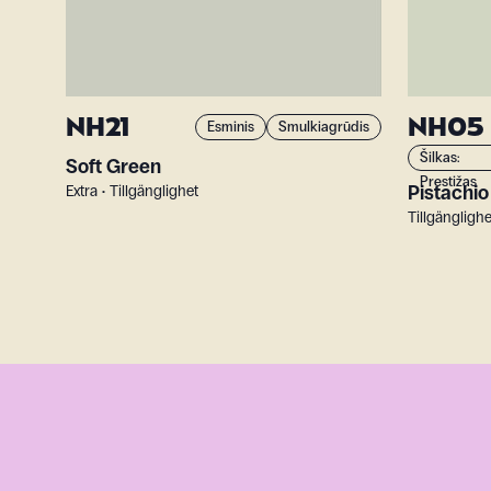
NH21
NH05
Esminis
Smulkiagrūdis
Šilkas:
Soft Green
Prestižas
Pistachi
Extra • Tillgänglighet
Tillgänglighe