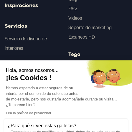
Inspiraciones
FAQ
Videos
Servicios
Soporte de marketing
Escaneos HD
Servicio de diseño de
interiores
Tego
Hola, somos nosotros...
Antes/Después IA
¡les Cookies !
Hemos esperado a estar seguros de su
interés por el contenido de este sitio antes
Síguenos
de molestarle, pero nos gustaría acompañarle durante su visita...
¿Te parece bien?
Lea la política de privacidad
¿Para qué sirven estas galletas?
Compartir datos de analítica, publicidad, datos de usuario y datos de