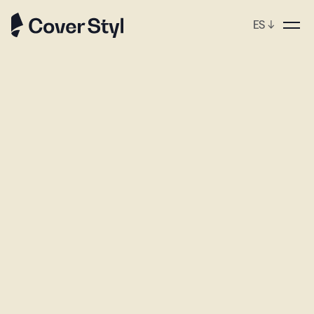
ES
↓
ebshop