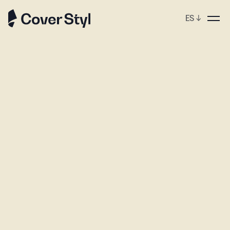
ES
↓
ebshop