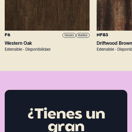
F6
NF83
Oscuro
Rustico
Western Oak
Driftwood Brow
Extensible • Disponibilidad
Extensible • Disponi
¿Tienes un
gran