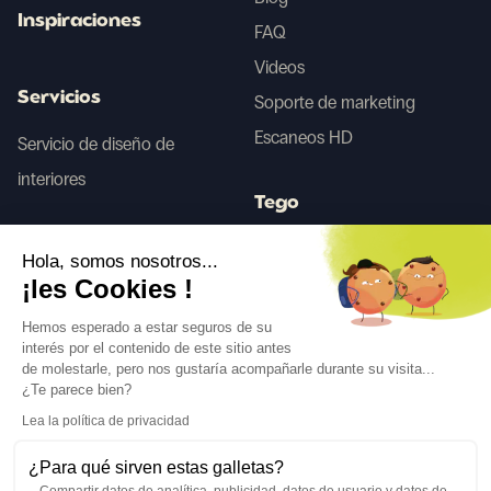
Inspiraciones
FAQ
Videos
Servicios
Soporte de marketing
Escaneos HD
Servicio de diseño de
interiores
Tego
Hola, somos nosotros...
Antes/Después IA
¡les Cookies !
Hemos esperado a estar seguros de su
interés por el contenido de este sitio antes
Síguenos
de molestarle, pero nos gustaría acompañarle durante su visita...
¿Te parece bien?
Lea la política de privacidad
¿Para qué sirven estas galletas?
Compartir datos de analítica, publicidad, datos de usuario y datos de