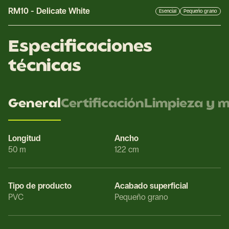
RM10
-
Delicate White
Esencial
Pequeño grano
Especificaciones
técnicas
General
Certificación
Limpieza y 
Longitud
Ancho
50 m
122 cm
Tipo de producto
Acabado superficial
PVC
Pequeño grano