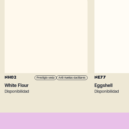
NH02
NE77
Prestigio seda
Anti-huellas dactilares
White Flour
Eggshell
Disponibilidad
Disponibilidad