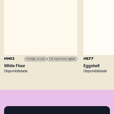
NH02
NE77
Prestígio da seda
Anti-impressões digitais
White Flour
Eggshell
Disponibilidade
Disponibilidade