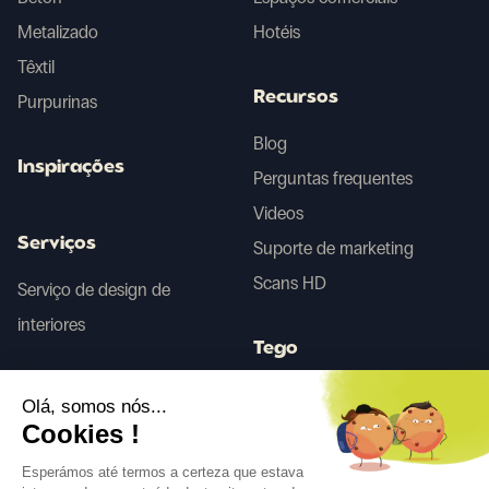
Metalizado
Hotéis
Têxtil
Recursos
Purpurinas
Blog
Inspirações
Perguntas frequentes
Videos
Serviços
Suporte de marketing
Scans HD
Serviço de design de
interiores
Tego
Olá, somos nós...
Antes/Depois IA
Cookies !
Esperámos até termos a certeza que estava