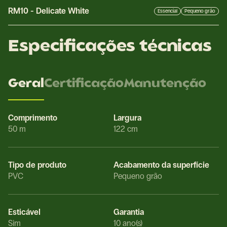
RM10
-
Delicate White
Essencial
Pequeno grão
Especificações técnicas
Geral
Certificação
Manutenção
Comprimento
Largura
50 m
122 cm
Tipo de produto
Acabamento da superfície
PVC
Pequeno grão
Esticável
Garantia
Sim
10 ano(s)