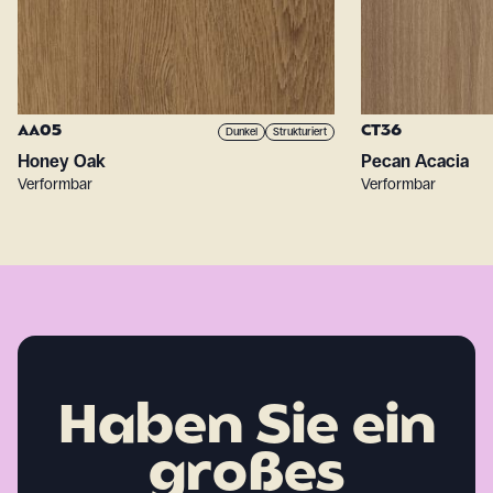
AA05
CT36
Dunkel
Strukturiert
Honey Oak
Pecan Acacia
Verformbar
Verformbar
Haben Sie ein
großes