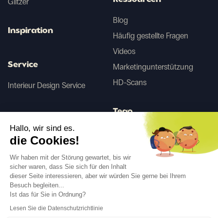
Ressourcen
Glitzer
Blog
Inspiration
Häufig gestellte Fragen
Videos
Service
Marketingunterstützung
HD-Scans
Interieur Design Service
Tego
Hallo, wir sind es.
die Cookies!
Vorher/Nachher KI
Wir haben mit der Störung gewartet, bis wir
sicher waren, dass Sie sich für den Inhalt
dieser Seite interessieren, aber wir würden Sie gerne bei Ihrem
Folgen Sie uns
Besuch begleiten...
Ist das für Sie in Ordnung?
Lesen Sie die Datenschutzrichtlinie