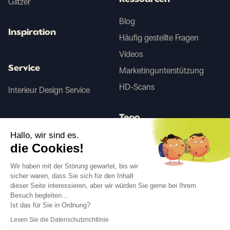
Ressourcen
Glitzer
Blog
Inspiration
Häufig gestellte Fragen
Videos
Service
Marketingunterstützung
HD-Scans
Interieur Design Service
Tego
Hallo, wir sind es.
die Cookies!
Vorher/Nachher KI
Wir haben mit der Störung gewartet, bis wir
sicher waren, dass Sie sich für den Inhalt
dieser Seite interessieren, aber wir würden Sie gerne bei Ihrem
Folgen Sie uns
Besuch begleiten...
Ist das für Sie in Ordnung?
Lesen Sie die Datenschutzrichtlinie