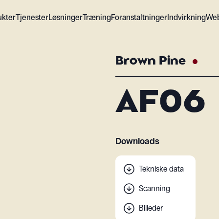
ukter
Tjenester
Løsninger
Træning
Foranstaltninger
Indvirkning
We
Brown Pine
AF06
Downloads
Tekniske data
Scanning
Billeder