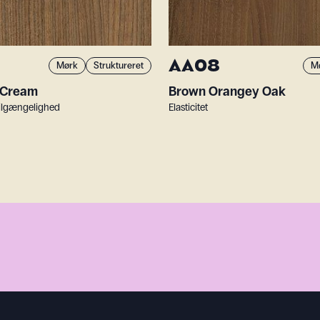
AA08
Mørk
Struktureret
M
 Cream
Brown Orangey Oak
 Tilgængelighed
Elasticitet