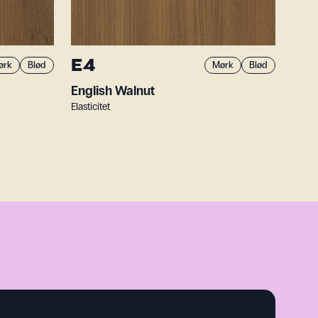
E4
ørk
Blød
Mørk
Blød
English Walnut
Elasticitet