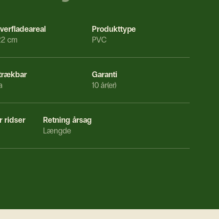
verfladeareal
Produkttype
22 cm
PVC
trækbar
Garanti
a
10 år(er)
 ridser
Retning årsag
Længde