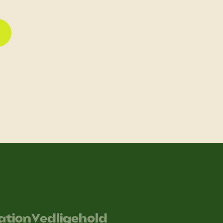
kation
Vedligehold