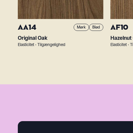
AA14
AF10
Mørk
Blød
Original Oak
Hazelnut
Elasticitet • Tilgængelighed
Elasticitet •