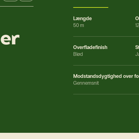
Længde
O
50 m
1
ner
Overfladefinish
S
Blød
J
Modstandsdygtighed over for
Gennemsnit