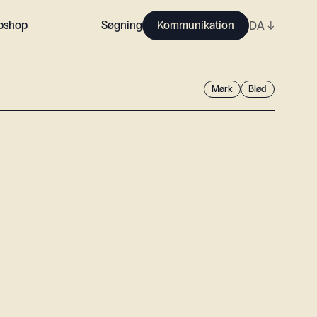
bshop
Søgning
Kommunikation
DA
↓
Mørk
Blød