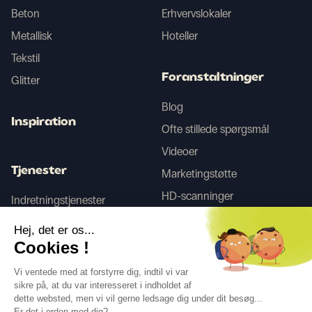
Beton
Erhvervslokaler
Metallisk
Hoteller
Tekstil
Foranstaltninger
Glitter
Blog
Inspiration
Ofte stillede spørgsmål
Videoer
Tjenester
Marketingstøtte
HD-scanninger
Indretningstjenester
Hej, det er os...
Tego
Cookies !
Vi ventede med at forstyrre dig, indtil vi var
sikre på, at du var interesseret i indholdet af
Følg os
dette websted, men vi vil gerne ledsage dig under dit besøg...
Er det i orden med dig?