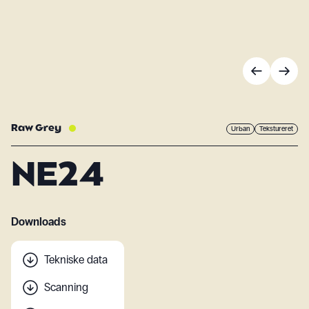
Raw Grey
Urban
Tekstureret
NE24
Downloads
Tekniske data
Scanning