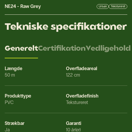
NE24
-
Raw Grey
Urban
Tekstureret
Tekniske specifikationer
Generelt
Certifikation
Vedligehold
Længde
Overfladeareal
50 m
122 cm
Produkttype
Overfladefinish
PVC
Tekstureret
Strækbar
Garanti
Ja
10 år(er)