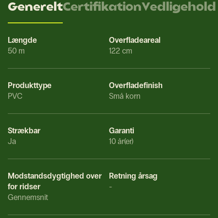
Generelt
Certifikation
Vedligehold
Længde
Overfladeareal
50 m
122 cm
Produkttype
Overfladefinish
PVC
Små korn
Strækbar
Garanti
Ja
10 år(er)
Modstandsdygtighed over
Retning årsag
for ridser
-
Gennemsnit