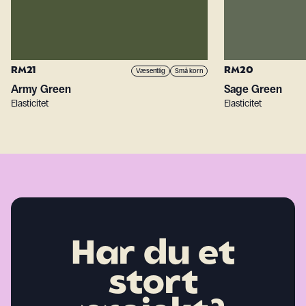
RM21
RM20
Væsentlig
Små korn
Army Green
Sage Green
Elasticitet
Elasticitet
Har du et
stort