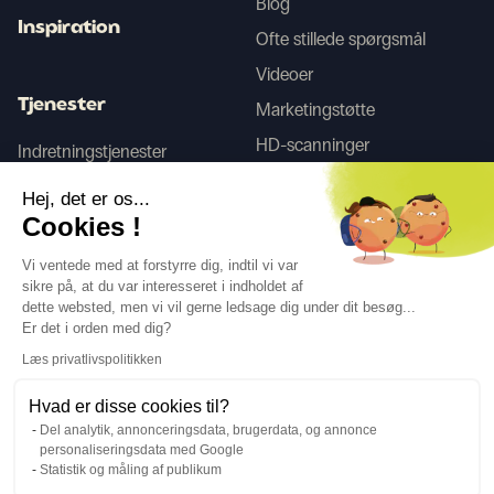
Blog
Inspiration
Ofte stillede spørgsmål
Videoer
Tjenester
Marketingstøtte
HD-scanninger
Indretningstjenester
Hej, det er os...
Tego
Cookies !
Vi ventede med at forstyrre dig, indtil vi var
sikre på, at du var interesseret i indholdet af
Følg os
dette websted, men vi vil gerne ledsage dig under dit besøg...
Er det i orden med dig?
Læs privatlivspolitikken
Hvad er disse cookies til?
Del analytik, annonceringsdata, brugerdata, og annonce
Sprog
DA
↓
personaliseringsdata med Google
Juridiske oplysninger
Privatlivspolitik
Statistik og måling af publikum
©Cover Styl 2023. Alle rettigheder forbeholdes