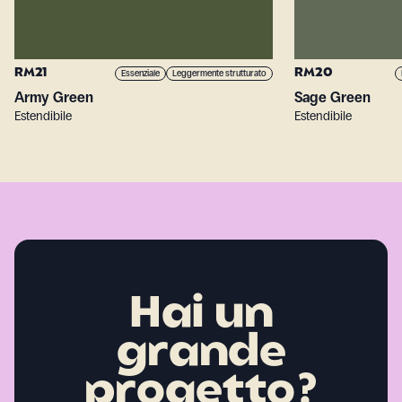
RM21
RM20
Essenziale
Leggermente strutturato
Army Green
Sage Green
Estendibile
Estendibile
Hai un
grande
progetto?