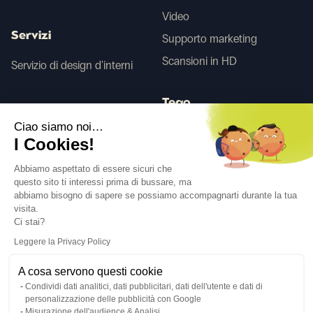
Video
Servizi
Supporto marketing
Scansioni in HD
Servizio di design d'interni
Tego
Ciao siamo noi…
I Cookies!
Prima/Dopo IA
Abbiamo aspettato di essere sicuri che
questo sito ti interessi prima di bussare, ma
abbiamo bisogno di sapere se possiamo accompagnarti durante la tua
Seguici
visita.
Ci stai?
Leggere la Privacy Policy
A cosa servono questi cookie
Condividi dati analitici, dati pubblicitari, dati dell'utente e dati di
Lingua
IT
↓
personalizzazione delle pubblicità con Google
Avisi legali
Politica sulla privacy
Misurazione dell'audience & Analisi