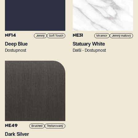
NF14
NE31
Jemný
Soft Touch
Mramor
Jemný matový
Deep Blue
Statuary White
Dostupnost
Další • Dostupnost
NE49
Brushed
Texturovaný
Dark Silver