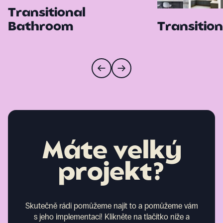
Transitional
Bathroom
Transition
Máte velký
projekt?
Skutečně rádi pomůžeme najít to a pomůžeme vám
s jeho implementací! Klikněte na tlačítko níže a