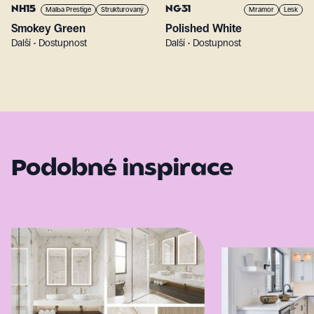
NH15
NG31
Malba Prestige
Strukturovaný
Mramor
Lesk
Smokey Green
Polished White
Další • Dostupnost
Další • Dostupnost
Podobné inspirace