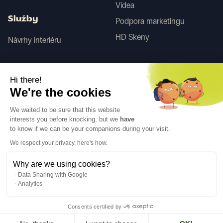
Videa
Služby
Podpora marketingu
HD Skeny
Návrhy interiéru
Tego
Hi there!
We're the cookies
Sledujte nás
We waited to be sure that this website
interests you before knocking, but we
have
to know if we can be your companions during your visit.
We respect your privacy, here's how.
Why are we using cookies?
Jazyk
CS
↓
Data Sharing with Google
Právní informace
Zásady ochrany osobních údajů
Analytics
©Cover Styl 2023. Všechna práva vyhrazena
Consents certified by