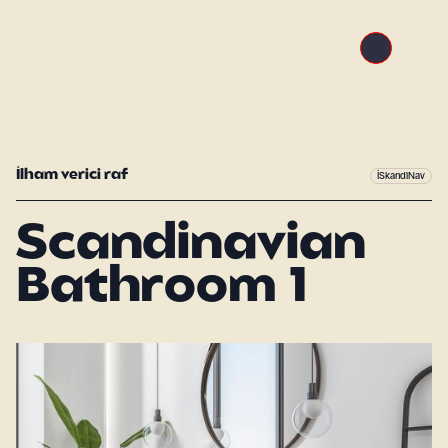
İlham verici raf
İSkandi̇Nav
Scandinavian
Bathroom 1