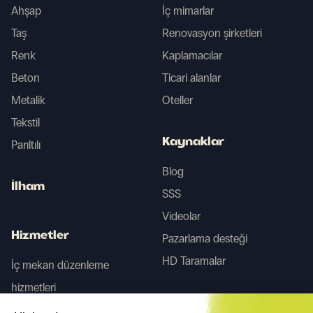
Ahşap
İç mimarlar
Taş
Renovasyon şirketleri
Renk
Kaplamacılar
Beton
Ticari alanlar
Metalik
Oteller
Tekstil
Kaynaklar
Parıltılı
Blog
İlham
SSS
Videolar
Hizmetler
Pazarlama desteği
HD Taramalar
İç mekan düzenleme
hizmetleri
Tego