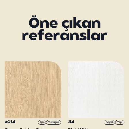
Öne çıkan
referanslar
AG14
J14
Işık
Yumuşak
Boyalı
Yapı