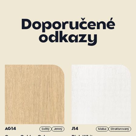
Doporučené
odkazy
AG14
J14
Světlý
Jemný
Malba
Strukturovaný