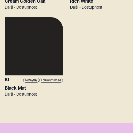
Cream Golden Oak
Rich White
Další • Dostupnost
Další • Dostupnost
K1
Nezbytný
Lehká struktura
Black Mat
Další • Dostupnost