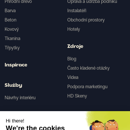
Přírodní dřevo
Oprava a údržba podniku
Barva
Instalatéři
Beton
Obchodní prostory
Kovový
Hotely
Tkanina
Zdroje
Třpytky
Blog
Inspirace
Často kladené otázky
Videa
Služby
Podpora marketingu
HD Skeny
Návrhy interiéru
Tego
Hi there!
We're the cookies