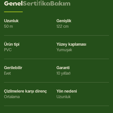
Genel
Serti̇fi̇ka
Bakım
Uzunluk
Genişlik
50 m
122 cm
Ürün tipi
Yüzey kaplaması
PVC
Yumuşak
Gerilebilir
Garanti
Evet
10 yıl(lar)
Çizilmelere karşı direnç
Yön nedeni
Ortalama
Uzunluk