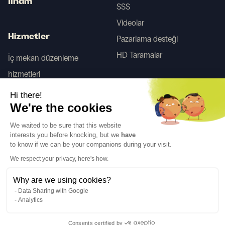
İlham
SSS
Videolar
Hizmetler
Pazarlama desteği
HD Taramalar
İç mekan düzenleme
hizmetleri
Tego
Hi there!
We're the cookies
Bizi takip edin
We waited to be sure that this website
interests you before knocking, but we
have
to know if we can be your companions during your visit.
We respect your privacy, here's how.
Why are we using cookies?
Dil
TR
↓
Data Sharing with Google
Yasal bilgiler
Gizlilik Politikası
Analytics
©Cover Styl 2023. Tüm hakları saklıdır
Consents certified by