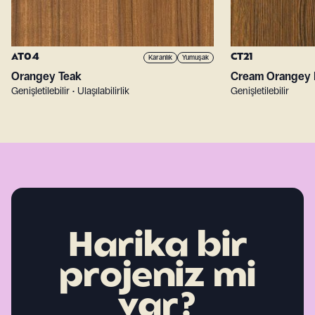
AT04
CT21
Karanlık
Yumuşak
Orangey Teak
Cream Orangey 
Genişletilebilir • Ulaşılabilirlik
Genişletilebilir
Harika bir
projeniz mi
var?