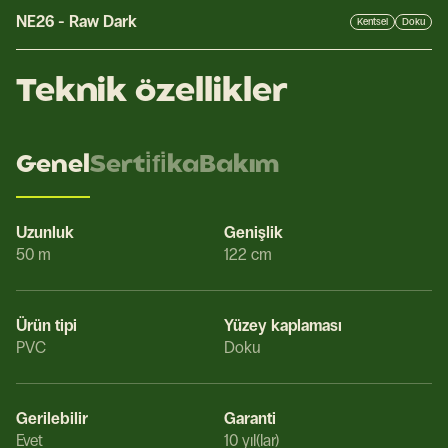
NE26
-
Raw Dark
Kentsel
Doku
Teknik özellikler
Genel
Serti̇fi̇ka
Bakım
Uzunluk
Genişlik
50 m
122 cm
Ürün tipi
Yüzey kaplaması
PVC
Doku
Gerilebilir
Garanti
Evet
10 yıl(lar)