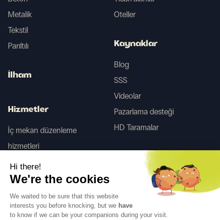
Metalik
Oteller
Tekstil
Kaynaklar
Parıltılı
Blog
İlham
SSS
Videolar
Hizmetler
Pazarlama desteği
HD Taramalar
İç mekan düzenleme
hizmetleri
Tego
Hi there!
We're the cookies
Bizi takip edin
We waited to be sure that this website
interests you before knocking, but we
have
to know if we can be your companions during your visit.