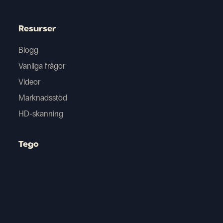
Brunei
Resurser
ulgarien
Blogg
ambodia
Vanliga frågor
Videor
Kanada
Marknadsstöd
anöarna
HD-skanning
Chile
Tego
Kroatien
Cypern
Tjeckien