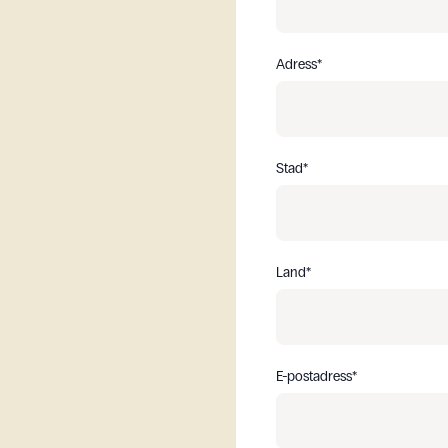
Adress
*
En in
Stad
*
Land
*
E-postadress
*