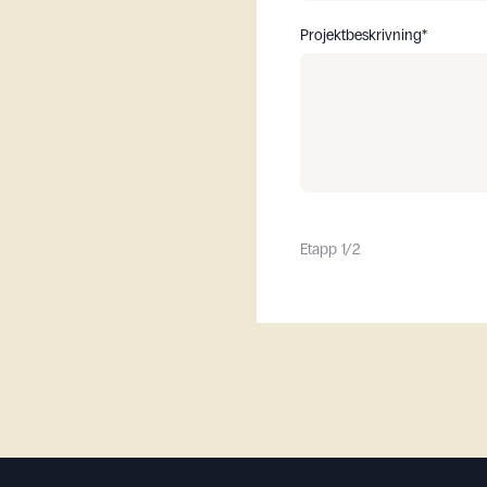
Projektbeskrivning
*
A
Etapp
1
/
2
Bosnia and Her