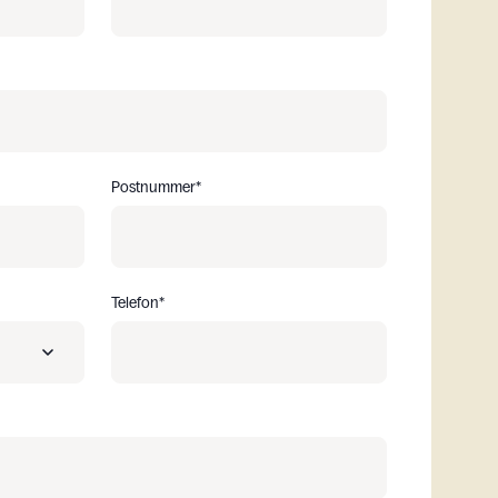
En installatör
Ett företag som letar efter en installatör
En individ som letar efter en installatör
divid som bara letar efter film att installera själv
Postnummer
*
En arkitekt eller inredningsdesigner
Professionell inom renoveringssektorn
Telefon
*
Albania
Algeria