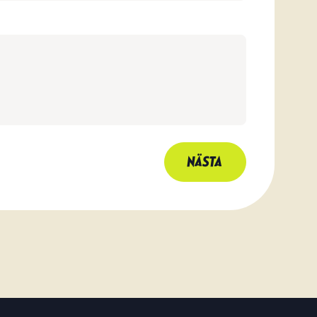
Andorra
Aruba
ustralien
Österrike
Bahrain
NÄSTA
Barbados
Belgien
Bermuda
zegovina