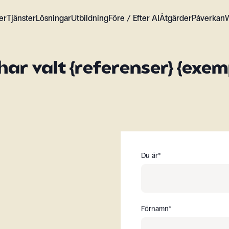
er
Tjänster
Lösningar
Utbildning
Före / Efter AI
Åtgärder
Påverkan
har valt {referenser} {exem
Du är
*
Förnamn
*