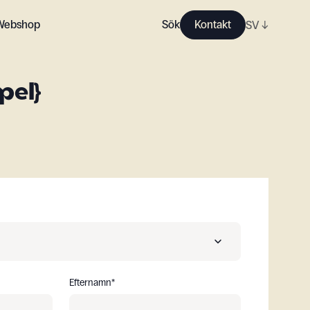
Webshop
Sök
Kontakt
SV
↓
pel}
En distributör
Efternamn
*