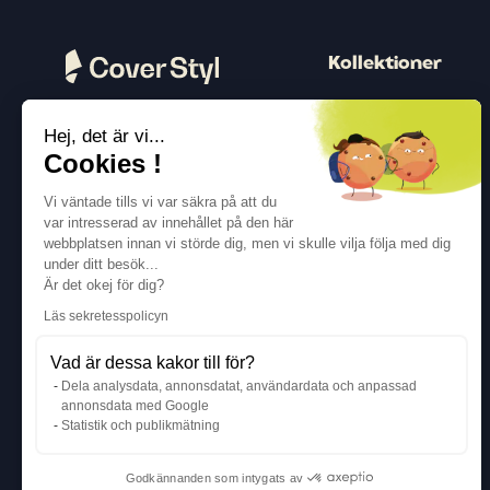
Kollektioner
Trä
Hej, det är vi...
Peter
Följ oss
Cookies !
Färg
Vi väntade tills vi var säkra på att du
Beton
var intresserad av innehållet på den här
webbplatsen innan vi störde dig, men vi skulle vilja följa med dig
Metallisk
under ditt besök...
Textil
Är det okej för dig?
Läs sekretesspolicyn
Glänsande
Vad är dessa kakor till för?
Dela analysdata, annonsdatat, användardata och anpassad
annonsdata med Google
Statistik och publikmätning
Godkännanden som intygats av