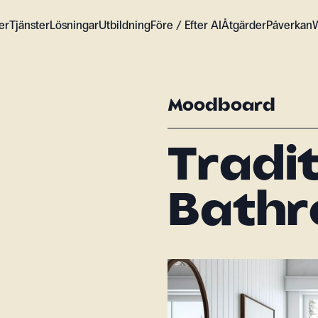
er
Tjänster
Lösningar
Utbildning
Före / Efter AI
Åtgärder
Påverkan
Moodboard
Tradit
Bath