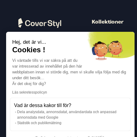
Kollektioner
Trä
Hej, det är vi...
Peter
Följ oss
Cookies !
Färg
Vi väntade tills vi var säkra på att du
Beton
var intresserad av innehållet på den här
webbplatsen innan vi störde dig, men vi skulle vilja följa med dig
Metallisk
under ditt besök...
Textil
Är det okej för dig?
Läs sekretesspolicyn
Glänsande
Vad är dessa kakor till för?
Dela analysdata, annonsdatat, användardata och anpassad
annonsdata med Google
Statistik och publikmätning