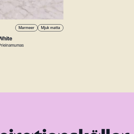
Marmeer
Mjuk matta
White
Prieinamumas