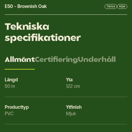
E50
-
Brownish Oak
Tamsa
Mjuk
Tekniska
specifikationer
Allmänt
Certifiering
Underhåll
Längd
Yta
50 m
122 cm
Producttyp
Ytfinish
PVC
Mjuk