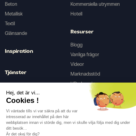
Beton
Kommersiella utrymmen
Metallisk
Hotell
Textil
Resurser
Glänsande
Blogg
Inspiration
Vanliga frågor
Videor
Tjänster
Marknadsstöd
HD-skanning
Inredningstjänster
Hej, det är vi...
Cookies !
Tego
Vi väntade tills vi var säkra på att du var
intresserad av innehållet på den här
webbplatsen innan vi störde dig, men vi skulle vilja följa med dig under
Följ oss
ditt besök...
Är det okej för dig?