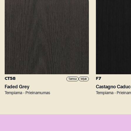
CT58
F7
Tamsa
Mjuk
Faded Grey
Castagno Caduc
Tempiama • Prieinamumas
Tempiama • Priein