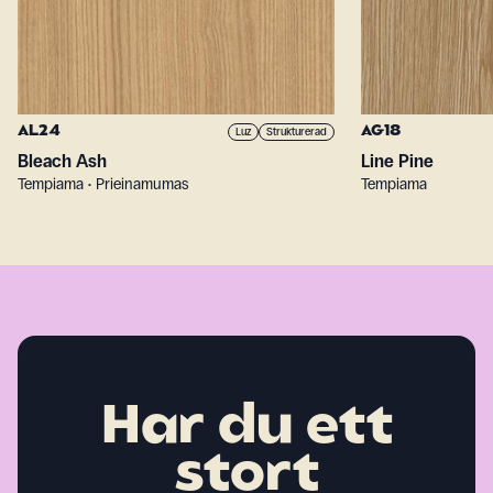
AL24
AG18
Luz
Strukturerad
Bleach Ash
Line Pine
Tempiama • Prieinamumas
Tempiama
Har du ett
stort