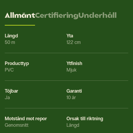
Allmänt
Certifiering
Underhåll
Längd
Yta
50 m
122 cm
Producttyp
Ytfinish
PVC
Mjuk
Töjbar
Garanti
Ja
10 år
Motstånd mot repor
Orsak till riktning
Genomsnitt
Längd