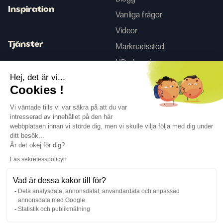
Inspiration
Vanliga frågor
Videor
Tjänster
Marknadsstöd
HD-skanning
Inredningstjänster
Hej, det är vi...
Cookies !
Tego
Vi väntade tills vi var säkra på att du var
intresserad av innehållet på den här
webbplatsen innan vi störde dig, men vi skulle vilja följa med dig under
Följ oss
ditt besök...
Är det okej för dig?
Läs sekretesspolicyn
Vad är dessa kakor till för?
Dela analysdata, annonsdatat, användardata och anpassad
Språk
SV
↓
annonsdata med Google
Juridisk information
Integritetspolicy
Statistik och publikmätning
©Cover Styl 2023. Alla rättigheter förbehållna