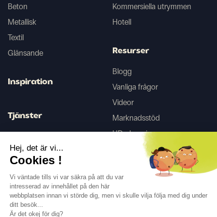
Beton
Kommersiella utrymmen
Metallisk
Hotell
Textil
Resurser
Glänsande
Blogg
Inspiration
Vanliga frågor
Videor
Tjänster
Marknadsstöd
HD-skanning
Inredningstjänster
Hej, det är vi...
Cookies !
Tego
Vi väntade tills vi var säkra på att du var
intresserad av innehållet på den här
webbplatsen innan vi störde dig, men vi skulle vilja följa med dig under
Följ oss
ditt besök...
Är det okej för dig?