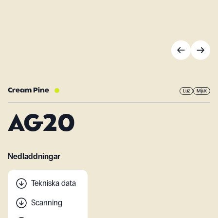
Cream Pine
Luz
Mjuk
AG20
Nedladdningar
Tekniska data
Scanning