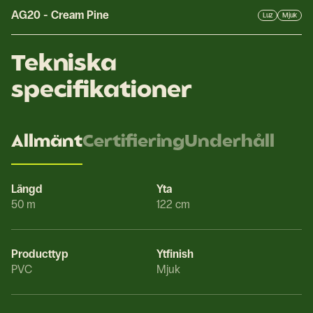
AG20
-
Cream Pine
Luz
Mjuk
Tekniska
specifikationer
Allmänt
Certifiering
Underhåll
Längd
Yta
50 m
122 cm
Producttyp
Ytfinish
PVC
Mjuk