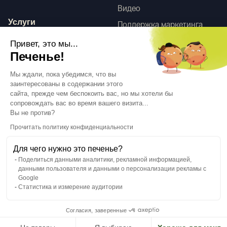
Видео
Услуги
Поддержка маркетинга
HD-сканы
Привет, это мы...
Услуги по оформлению
Печенье!
интерьера
Tego
Мы ждали, пока убедимся, что вы
заинтересованы в содержании этого
сайта, прежде чем беспокоить вас, но мы хотели бы
сопровождать вас во время вашего визита...
Следуйте за нами
Вы не против?
Прочитать политику конфиденциальности
Для чего нужно это печенье?
Поделиться данными аналитики, рекламной информацией,
данными пользователя и данными о персонализации рекламы с
Язык
RU
↓
Google
Юридическая информация
Политика конфиденциальности
Статистика и измерение аудитории
©Cover Styl 2023. Все права защищены
Согласия, заверенные