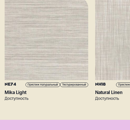
NE74
NH18
Престиж Натуральный
Тестурированный
Престиж
Mika Light
Natural Linen
Доступность
Доступность