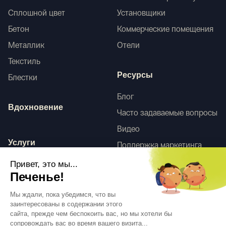
Сплошной цвет
Установщики
Бетон
Коммерческие помещения
Металлик
Отели
Текстиль
Ресурсы
Блестки
Блог
Вдохновение
Часто задаваемые вопросы
Видео
Услуги
Поддержка маркетинга
HD-сканы
Привет, это мы...
Услуги по оформлению
Печенье!
интерьера
Tego
Мы ждали, пока убедимся, что вы
заинтересованы в содержании этого
сайта, прежде чем беспокоить вас, но мы хотели бы
сопровождать вас во время вашего визита...