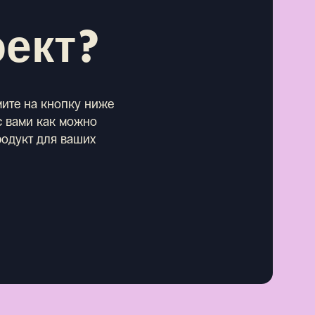
оект?
мите на кнопку ниже
 с вами как можно
родукт для ваших