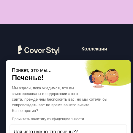
Коллекции
Дерево
Привет, это мы...
Камень
Следуйте за нами
Печенье!
Сплошной цвет
Мы ждали, пока убедимся, что вы
Бетон
заинтересованы в содержании этого
Металлик
сайта, прежде чем беспокоить вас, но мы хотели бы
сопровождать вас во время вашего визита...
Текстиль
Вы не против?
Блестки
Прочитать политику конфиденциальности
Для чего нужно это печенье?