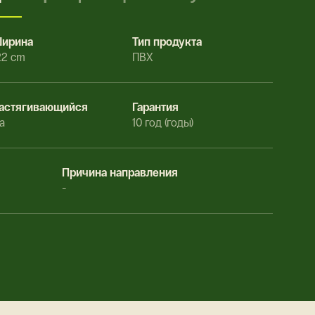
ирина
Тип продукта
22 cm
ПВХ
астягивающийся
Гарантия
а
10 год (годы)
Причина направления
-