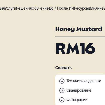
ция
Услуги
Решения
Обучение
До / После ИИ
Ресурсы
Влияние
Honey Mustard
RM16
Скачать
Технические данные
Сканирование
Фотографии