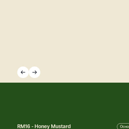
RM16
-
Honey Mustard
Осно