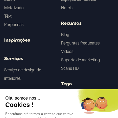
Metalizado
Hotéis
Têxtil
Recursos
Purpurinas
Blog
Inspirações
Perguntas frequentes
Videos
Serviços
Suporte de marketing
Scans HD
Serviço de design de
interiores
Tego
Olá, somos nós...
Antes/Depois IA
Cookies !
Esperámos até termos a certeza que estava