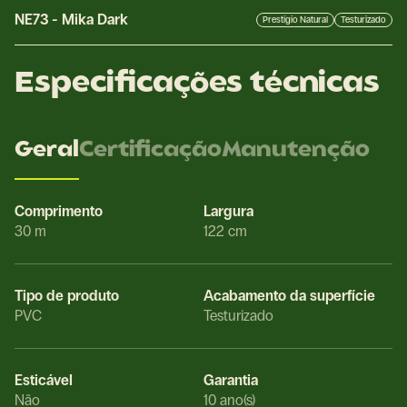
NE73
-
Mika Dark
Prestígio Natural
Testurizado
Especificações técnicas
Geral
Certificação
Manutenção
Comprimento
Largura
30 m
122 cm
Tipo de produto
Acabamento da superfície
PVC
Testurizado
Esticável
Garantia
Não
10 ano(s)