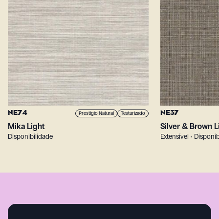
NE74
NE37
Prestígio Natural
Testurizado
Mika Light
Silver & Brown L
Disponibilidade
Extensível • Disponi