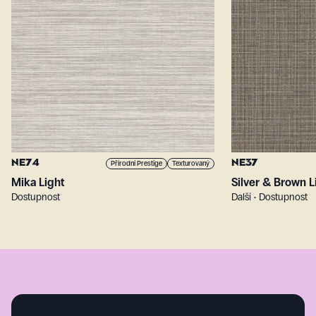
NE74
NE37
Přírodní Prestige
Texturovaný
Mika Light
Silver & Brown L
Dostupnost
Další • Dostupnost