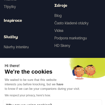
Zdroje
Třpytky
Blog
Inspirace
Často kladené otázky
Videa
Služby
Podpora marketingu
HD Skeny
Návrhy interiéru
Tego
Hi there!
We're the cookies
Sledujte nás
We waited to be sure that this website
interests you before knocking, but we
have
to know if we can be your companions during your visit.
We respect your privacy, here's how.