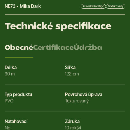
NE73
-
Mika Dark
Přírodní Prestige
Texturovaný
Technické specifikace
Obecné
Certifikace
Údržba
Délka
Šířka
30 m
122 cm
Typ produktu
Povrchová úprava
PVC
Texturovaný
Natahovací
Záruka
Ne
10 rok(y)