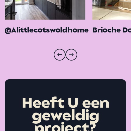
@Alittlecotswoldhome
Brioche D
Heeft U een
geweldig
project?