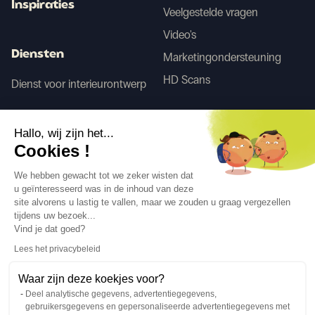
Inspiraties
Veelgestelde vragen
Video's
Diensten
Marketingondersteuning
HD Scans
Dienst voor interieurontwerp
Tego
Hallo, wij zijn het...
Cookies !
Voor/Na AI
We hebben gewacht tot we zeker wisten dat
u geïnteresseerd was in de inhoud van deze
site alvorens u lastig te vallen, maar we zouden u graag vergezellen
tijdens uw bezoek...
Volg ons
Vind je dat goed?
Lees het privacybeleid
Waar zijn deze koekjes voor?
Deel analytische gegevens, advertentiegegevens,
gebruikersgegevens en gepersonaliseerde advertentiegegevens met