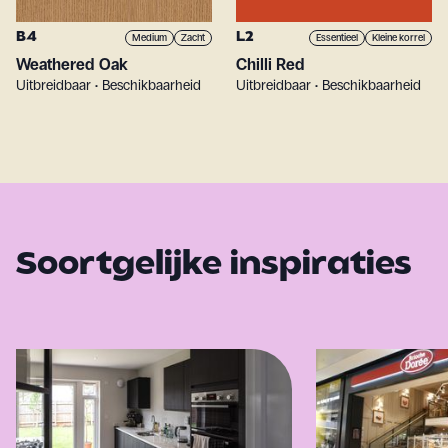
B4
L2
Medium
Zacht
Essentieel
Kleine korrel
Weathered Oak
Chilli Red
Uitbreidbaar • Beschikbaarheid
Uitbreidbaar • Beschikbaarheid
Soortgelijke inspiraties