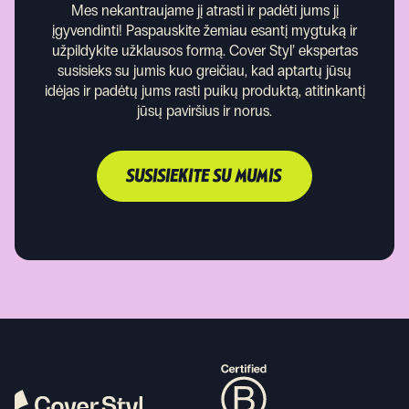
Mes nekantraujame jį atrasti ir padėti jums jį
įgyvendinti!
Paspauskite žemiau esantį mygtuką ir
užpildykite užklausos formą. Cover Styl’ ekspertas
susisieks su jumis kuo greičiau, kad aptartų jūsų
idėjas ir padėtų jums rasti puikų produktą, atitinkantį
jūsų paviršius ir norus.
SUSISIEKITE SU MUMIS