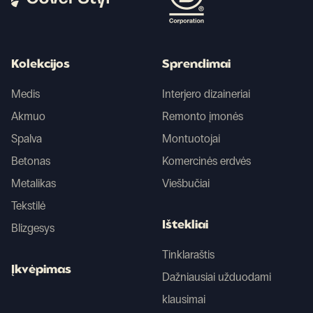
Kolekcijos
Sprendimai
Medis
Interjero dizaineriai
Akmuo
Remonto įmonės
Spalva
Montuotojai
Betonas
Komercinės erdvės
Metalikas
Viešbučiai
Tekstilė
Ištekliai
Blizgesys
Tinklaraštis
Įkvėpimas
Dažniausiai užduodami
klausimai