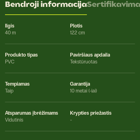
Bendroji informacija
Sertifikavim
Ilgis
Plotis
40 m
122 cm
Produkto tipas
Paviršiaus apdaila
PVC
Tekstūruotas
Tempiamas
Garantija
Taip
10 metai (-iai)
Atsparumas įbrėžimams
Krypties priežastis
Vidutinis
-