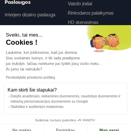
Paslaugos
Vaizdo įrašai
Rinkodaros palaikymas
Interjero dizaino paslauga
HD skenavimas
Sveiki, tai mes...
Tego
Cookies !
Laukėme, kol įsitikinsime, kad jus domina
šios svetainės turinys, ir tik tada pradėjome
Sekite mus
jus trukdyti, tačiau norėtume jus lydėti jūsų vizito metu...
Ar jums tai netrukdo?
Perskaitykite privatumo politiką
Kam skirti šie slapukai?
Dalytis analitiniais, reklamines duomenimis, naudotojo duomenimis ir
Kalba
LT
↓
reklamų personalizacijos duomenimis su Google
Teisinė informacija
Privatumo politika
Statistika ir auditorijos matavimas
©Cover Styl 2023. Visos teisės saugomos
Sutikimai, kuriuos patvirtino
Ne prekės
Pasirinkau
Man gerai