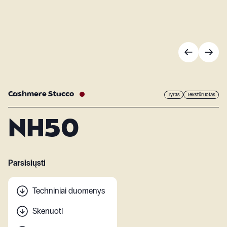
Cashmere Stucco
Tyras
Tekstūruotas
NH50
Parsisiųsti
Techniniai duomenys
Skenuoti