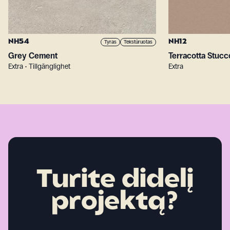
NH54
NH12
Tyras
Tekstūruotas
Grey Cement
Terracotta Stucc
Extra • Tillgänglighet
Extra
Turite didelį
projektą?