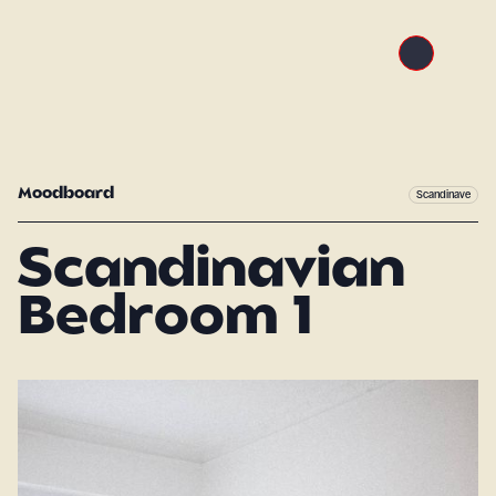
Moodboard
Scandinave
Scandinavian
Bedroom 1