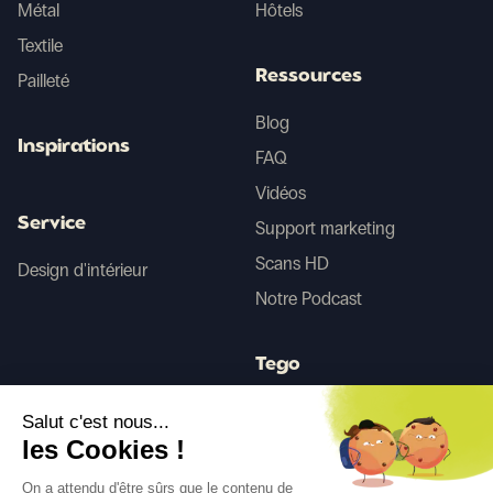
Métal
Hôtels
Textile
Ressources
Pailleté
Blog
Inspirations
FAQ
Vidéos
Service
Support marketing
Scans HD
Design d'intérieur
Notre Podcast
Tego
Salut c'est nous...
Avant/Après IA
les Cookies !
On a attendu d'être sûrs que le contenu de