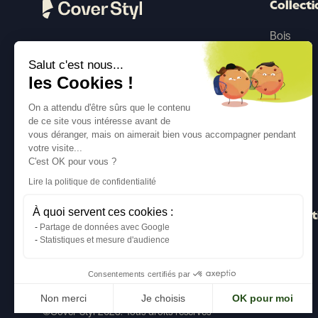
Collecti
Bois
Pierre
Suivez-nous
Salut c'est nous...
les Cookies !
Couleur
Béton
On a attendu d'être sûrs que le contenu
de ce site vous intéresse avant de
Métal
vous déranger, mais on aimerait bien vous accompagner pendant
votre visite...
Textile
C'est OK pour vous ?
Pailleté
Lire la politique de confidentialité
À quoi servent ces cookies :
Inspirat
Partage de données avec Google
Statistiques et mesure d'audience
Consentements certifiés par
Non merci
Je choisis
OK pour moi
©Cover Styl 2023. Tous droits réservés