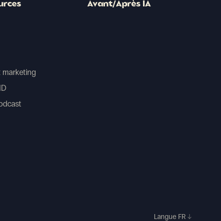
urces
Avant/Après IA
 marketing
HD
odcast
Langue
FR
↓