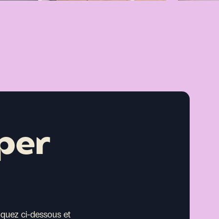
per
iquez ci-dessous et