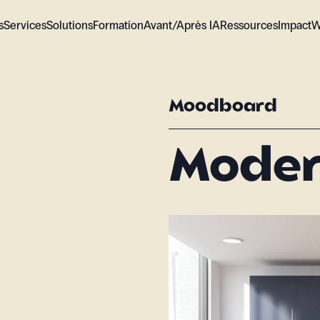
s
Services
Solutions
Formation
Avant/Après IA
Ressources
Impact
W
Moodboard
Moder