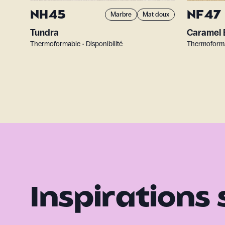
NH45
NF47
Marbre
Mat doux
Tundra
Caramel 
Thermoformable • Disponibilité
Thermoformab
Inspirations 