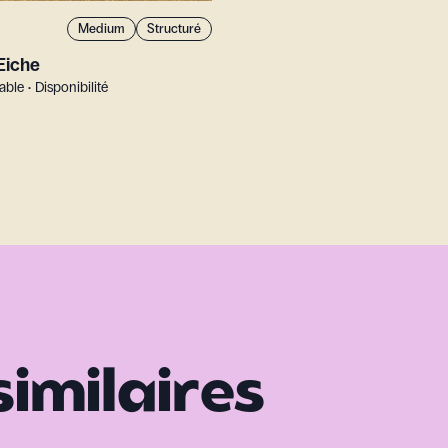
Medium
Structuré
Eiche
le • Disponibilité
similaires