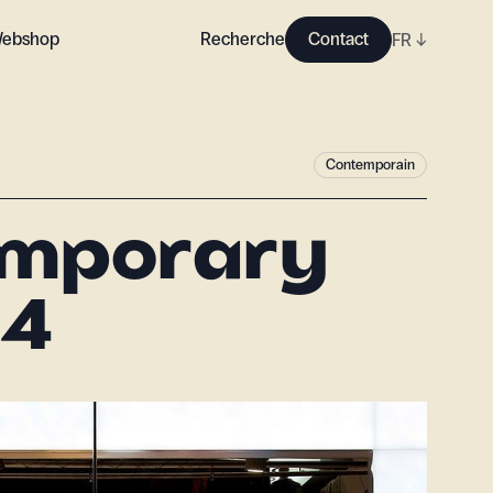
ebshop
Recherche
Contact
FR
↓
Contemporain
emporary
 4