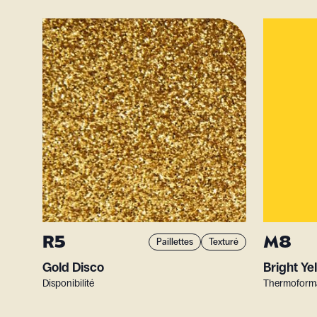
R5
M8
Paillettes
Texturé
Gold Disco
Bright Ye
Disponibilité
Thermoformab