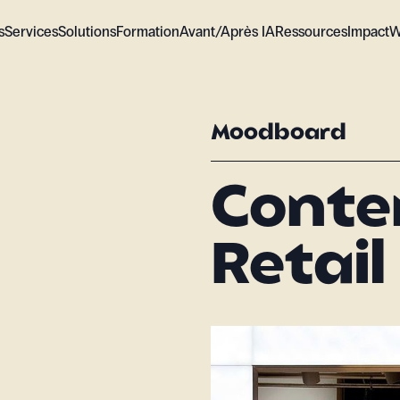
s
Services
Solutions
Formation
Avant/Après IA
Ressources
Impact
W
Moodboard
Cont
Retail