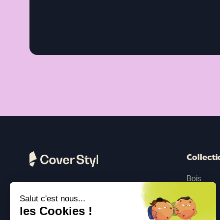
Collecti
Bois
Pierre
Suivez-nous
Salut c'est nous...
les Cookies !
Couleur