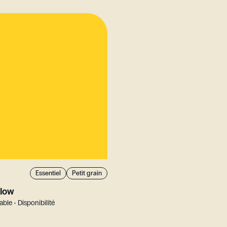
Essentiel
Petit grain
llow
le • Disponibilité