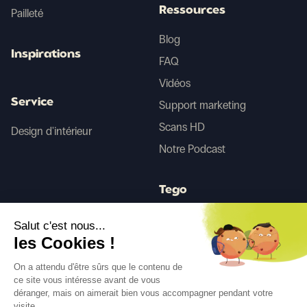
Ressources
Pailleté
Blog
Inspirations
FAQ
Vidéos
Service
Support marketing
Scans HD
Design d'intérieur
Notre Podcast
Tego
Salut c'est nous...
Avant/Après IA
les Cookies !
On a attendu d'être sûrs que le contenu de
ce site vous intéresse avant de vous
Suivez-nous
déranger, mais on aimerait bien vous accompagner pendant votre
visite...