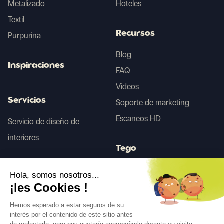
Metalizado
Hoteles
Textil
Recursos
Purpurina
Blog
Inspiraciones
FAQ
Videos
Servicios
Soporte de marketing
Escaneos HD
Servicio de diseño de
interiores
Tego
Hola, somos nosotros...
Antes/Después IA
¡les Cookies !
Hemos esperado a estar seguros de su
interés por el contenido de este sitio antes
Síguenos