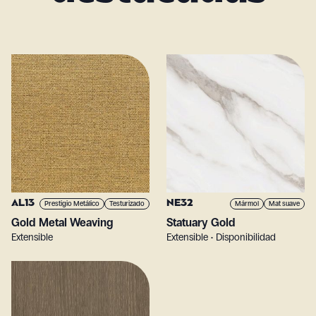
AL13
NE32
Prestigio Metálico
Testurizado
Mármol
Mat suave
Gold Metal Weaving
Statuary Gold
Extensible
Extensible • Disponibilidad