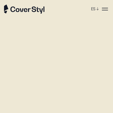
ES
↓
ebshop