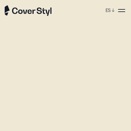
ES
↓
ebshop