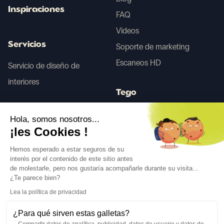
Inspiraciones
FAQ
Videos
Servicios
Soporte de marketing
Escaneos HD
Servicio de diseño de
interiores
Tego
Hola, somos nosotros...
Antes/Después IA
¡les Cookies !
Hemos esperado a estar seguros de su
interés por el contenido de este sitio antes
Síguenos
de molestarle, pero nos gustaría acompañarle durante su visita...
¿Te parece bien?
Lea la política de privacidad
¿Para qué sirven estas galletas?
Compartir datos de analítica, publicidad, datos de usuario y datos de