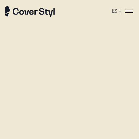
ES
↓
ebshop