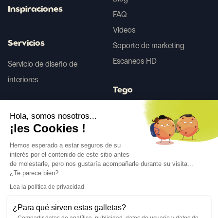
Inspiraciones
FAQ
Videos
Servicios
Soporte de marketing
Escaneos HD
Servicio de diseño de
interiores
Tego
Hola, somos nosotros...
Antes/Después IA
¡les Cookies !
Hemos esperado a estar seguros de su
interés por el contenido de este sitio antes
Síguenos
de molestarle, pero nos gustaría acompañarle durante su visita...
¿Te parece bien?
Lea la política de privacidad
¿Para qué sirven estas galletas?
Compartir datos de analítica, publicidad, datos de usuario y datos de