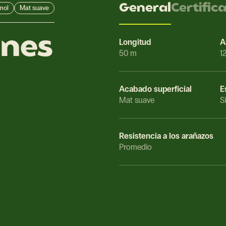
General
Certific
mol
Mat suave
ones
Longitud
A
50 m
1
Acabado superficial
E
Mat suave
Sí
Resistencia a los arañazos
Promedio