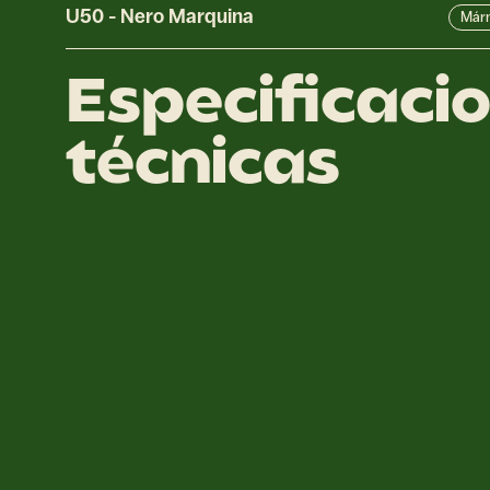
U50
-
Nero Marquina
Már
Especificaci
técnicas