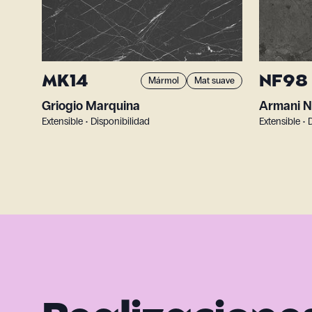
MK14
NF98
Mármol
Mat suave
Griogio Marquina
Armani N
Extensible • Disponibilidad
Extensible • 