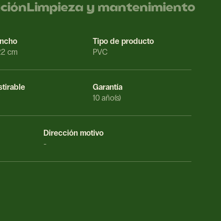
ación
Limpieza y mantenimiento
ncho
Tipo de producto
22 cm
PVC
stirable
Garantía
10 año(s)
Dirección motivo
-