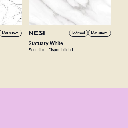
NE31
Mat suave
Mármol
Mat suave
Statuary White
Extensible • Disponibilidad