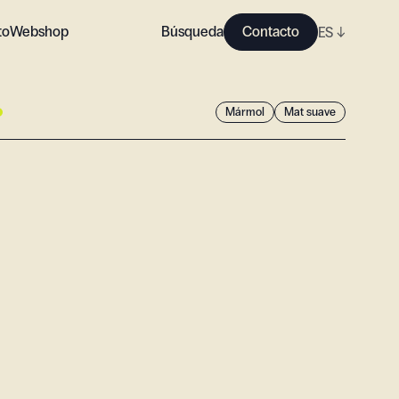
to
Webshop
Búsqueda
Contacto
ES
↓
Mármol
Mat suave