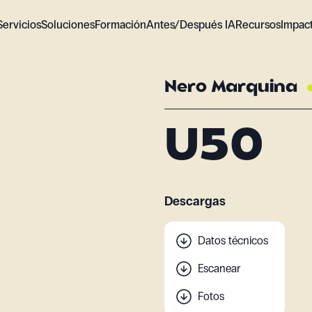
Servicios
Soluciones
Formación
Antes/Después IA
Recursos
Impac
Nero Marquina
U50
Descargas
Datos técnicos
Escanear
Fotos