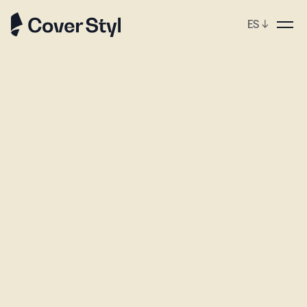
ES
↓
ebshop