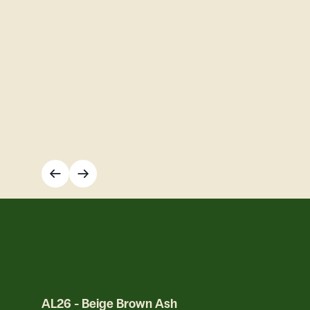
AL26
-
Beige Brown Ash