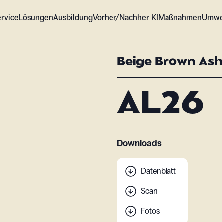
ervice
Lösungen
Ausbildung
Vorher/Nachher KI
Maßnahmen
Umwe
Beige Brown As
AL26
Downloads
Datenblatt
Scan
Fotos