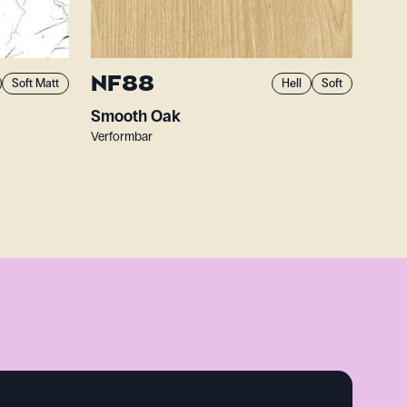
NF88
Soft Matt
Hell
Soft
Smooth Oak
Verformbar