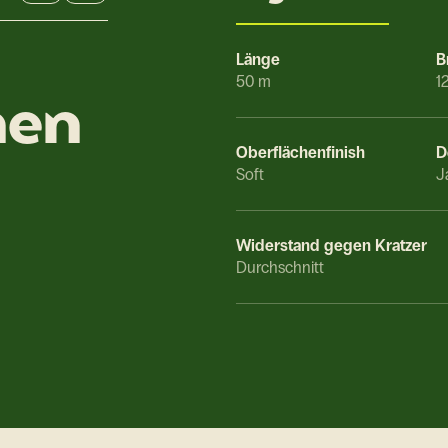
Länge
B
50 m
1
nen
Oberflächenfinish
D
Soft
J
Widerstand gegen Kratzer
Durchschnitt