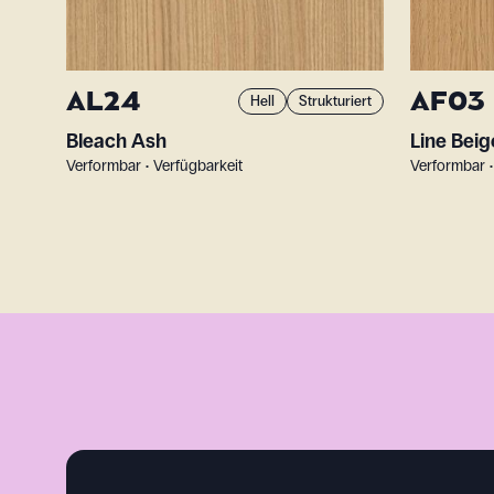
AL24
AF03
Hell
Strukturiert
Bleach Ash
Line Beig
Verformbar • Verfügbarkeit
Verformbar •