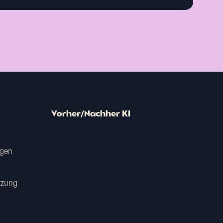
Vorher/Nachher KI
agen
tzung