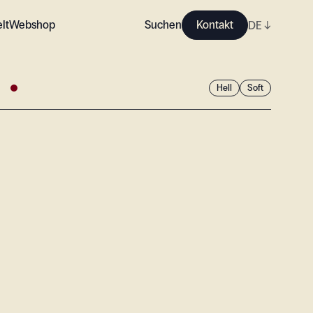
lt
Webshop
Suchen
Kontakt
DE
↓
h
Hell
Soft