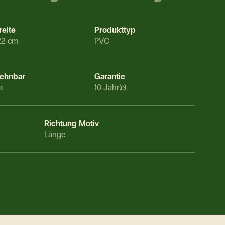
reite
Produkttyp
22 cm
PVC
ehnbar
Garantie
a
10 Jahr(e)
Richtung Motiv
Länge