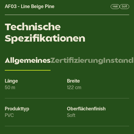
AF03
-
Line Beige Pine
Hell
Soft
Technische
Spezifikationen
Allgemeines
Zertifizierung
Instand
Länge
Breite
50 m
122 cm
Produkttyp
Oberflächenfinish
PVC
Soft